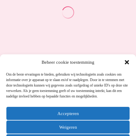
Beheer cookie toestemming
Om de beste ervaringen te bieden, gebruiken wij technologieën zoals cookies om
informatie over je apparaat op te slaan en/of te raadplegen. Door in te stemmen met
deze technologieën kunnen wij gegevens zoals surfgedrag of unieke ID's op deze site
verwerken. Als je geen toestemming geeft of uw toestemming intrekt, kan dit een
nadelige invloed hebben op bepaalde functies en mogelijkheden.
Accepteren
Weigeren