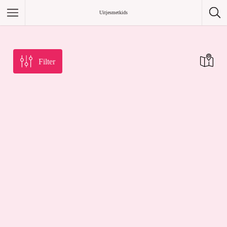
/home/uitjesmetkids/uitjesmetkids.nl/.env
Uitjesmetkids
Filter