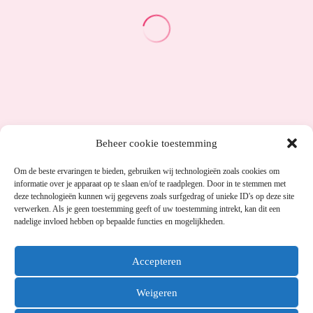
Beheer cookie toestemming
Om de beste ervaringen te bieden, gebruiken wij technologieën zoals cookies om
informatie over je apparaat op te slaan en/of te raadplegen. Door in te stemmen met
deze technologieën kunnen wij gegevens zoals surfgedrag of unieke ID's op deze site
verwerken. Als je geen toestemming geeft of uw toestemming intrekt, kan dit een
nadelige invloed hebben op bepaalde functies en mogelijkheden.
Accepteren
Weigeren