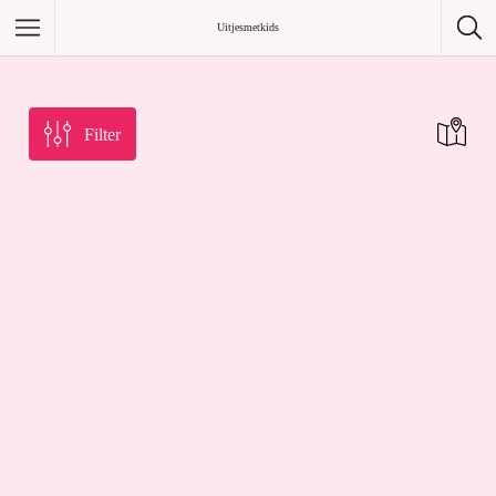
/home/uitjesmetkids/uitjesmetkids.nl/.env
Uitjesmetkids
Filter