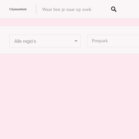
/home/uitjesmetkids/uitjesmetkids.nl/.env
Uitjesmetkids
Pretpark
Alle regio’s