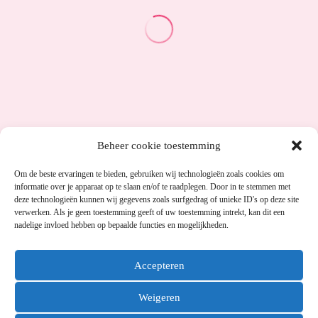
Beheer cookie toestemming
Om de beste ervaringen te bieden, gebruiken wij technologieën zoals cookies om
informatie over je apparaat op te slaan en/of te raadplegen. Door in te stemmen met
deze technologieën kunnen wij gegevens zoals surfgedrag of unieke ID's op deze site
verwerken. Als je geen toestemming geeft of uw toestemming intrekt, kan dit een
nadelige invloed hebben op bepaalde functies en mogelijkheden.
Accepteren
Weigeren