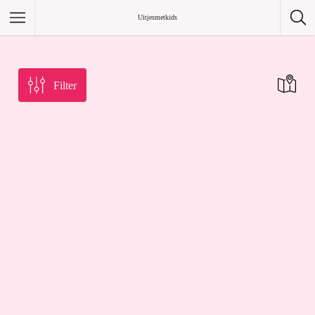
/home/uitjesmetkids/uitjesmetkids.nl/.env
Uitjesmetkids
Filter