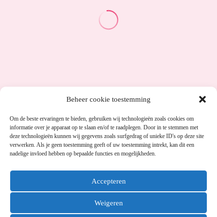
Beheer cookie toestemming
Om de beste ervaringen te bieden, gebruiken wij technologieën zoals cookies om
informatie over je apparaat op te slaan en/of te raadplegen. Door in te stemmen met
deze technologieën kunnen wij gegevens zoals surfgedrag of unieke ID's op deze site
verwerken. Als je geen toestemming geeft of uw toestemming intrekt, kan dit een
nadelige invloed hebben op bepaalde functies en mogelijkheden.
Accepteren
Weigeren