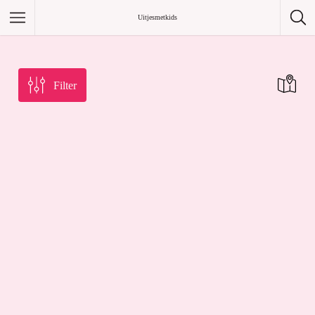
/home/uitjesmetkids/uitjesmetkids.nl/.env
Uitjesmetkids
Filter